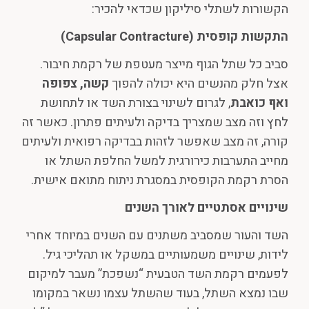
הקשורות לשתלי סיליקון שכדאי להכיר:
התקשות קופסית
(Capsular Contracture)
סביב כל שתל הגוף מייצר מעטפת של רקמת חיבור.
אצל חלק מהנשים היא יכולה להפוך
קשה, צפופה
ואף כואבת
, לגרום לשינוי בצורת השד או לתחושת
לחץ וזה מצב שמצריך בדיקה ולעיתים פתרון. כאשר זה
קורה, זה מצב שאפשר לזהות בבדיקה רפואית ולעיתים
מחייב התערבות כירורגית למשל החלפת השתל או
הסרת רקמת הקופסית במסגרת ניתוח מתואם אישית.
שינויים אסתטיים לאורך השנים
השד והעור שמסביב משתנים עם השנים במיוחד אחרי
לידות, שינויים משמעותיים במשקל או תהליכי גיל.
לפעמים רקמת השד הטבעית “נשפכת” מעבר למיקום
שבו נמצא השתל, בעוד שהשתל עצמו נשאר במקומו