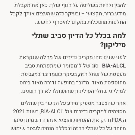
להבין ולהיות בשליטה על הגוף שלך. כאן את מקבלת
מידע ברור, מקצועי – ובעיקר כזה שמעצים אותך לקבל
החלטות מושכלות במקום להיסחף לחשש.
למה בכלל כל הדיון סביב שתלי
סיליקון
?
לפני שנים זוהו מקרים נדירים של מחלה שנקראת
BIA-ALCL
סוג של לימפומה שמתפתחת סביב
מעטפת של שתל חזה, בעיקר כשמדובר במעטפת
מחוספסת מאוד. מדובר בתופעה נדירה מאוד ביחס
למיליוני שתלי הסיליקון שהושתלו לאורך השנים.
אחר שהצטבר מספיק מידע על הקשר בין שתלים
מסוימים למקרים נדירים של BIA-ALCL, בשנת 2021
ה FDA חיזק את ההנחיות והוציא אזהרה רשמית וסימון
מיוחד על כל שתלי החזה ובכללם הנחיה לעצור שימוש