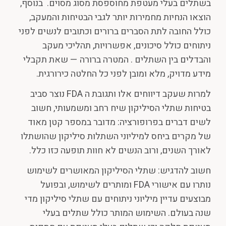
בשתלים בעלי מעטפת מחוספסת מסוג מסוים. בנוסף,
הוצאו הנחיות מחמירות יותר לגבי הבטיחות והמעקב,
כולל החובה לתת הסברים ברורים וכתובים לנשים לפני
ניתוחים כולל סיכונים, אפשרויות, תהליכי מעקב
והבדלים בין השתלים . המטרה ברורה — שאת תקבלי
מידע מדויק, מלא ומובן לפני כל החלטה כירורגית.
למרות שעקב דיווחים אלו ותגובת ה FDA נוצר סביב
בטיחות שתלי הסיליקון שיח רחב ומשמעותי, חשוב
לשים דברים בפרופורציה: מדובר במספר קטן מאוד
של מקרים ביחס למיליוני השתלות סיליקון שהושתלו
לאורך השנים, ורוב הנשים לא חוות תופעה כזו כלל.
חשוב להדגיש: שתלי הסיליקון המאושרים לשימוש
נותרו עם אישורי FDA ומותרים לשימוש, ובפועל
מבוצעים עדיין מיליוני ניתוחים עם שתלי סיליקון מדי
שנה בעולם. השימוש המותר כולל שתלים בעלי