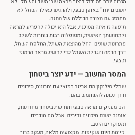
הגבוה יותר. זה יכול ליצור מראה שבו השד והשתל “לא
יושבים יחד” באופן טבעי, ולהרגיש כאילו השתל לא
מתמזג עם הצורה הכוללת של החזה.
תופעה זו אינה מסוכנת, אבל היא יכולה להפריע למראה
ולתחושתך האישית, ומטופלות רבות בוחרות לשלב
פתרונות שונים החל מהוצאת השתל, החלפת השתל,
דרך הרמה והגדלת השתל כדי להשיג מראה הרמוני
וטבעי.
המסר החשוב — ידע יוצר ביטחון
שתלי סיליקון הם אביזר רפואי עם יתרונות, סיכונים
ודרך נכונה להשתמש בהם.
הם מעניקים מראה טבעי ותחושת ביטחון מחודשת,
אומנם ישנם סיכונים נדירים אבל הם מוכרים
ומפוקחים היטב.
קיימת היום שקיפות מקצועית מלאה, מעקב ברור