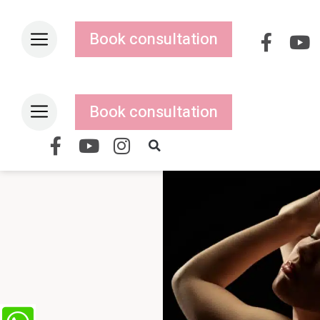
Book consultation
Book consultation