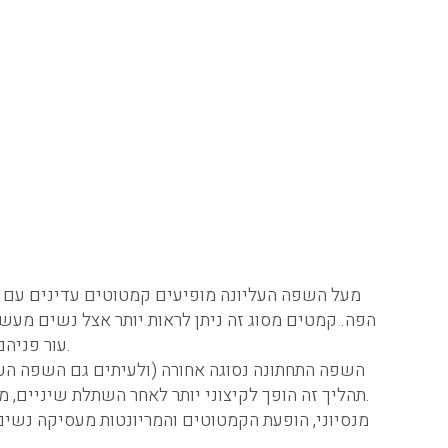
מעל השפה העליונה מופיעים קמטוטים עדינים עם 
הפה. קמטים מסוג זה ניתן לראות יותר אצל נשים מעש
עור פניהם העבה, והגילוח כשלעצמו גורם לפילינג יומי.
השפה התחתונה נסוגה אחורה (ולעיתים גם השפה הע.
תהליך זה הופך לקיצוני יותר לאחר השתלת שיניים, מעבר לשיניים תותבות, איבוד שיניים וכדומה.
מנסיוני, הופעת הקמטוטים והמריונטות מעסיקה נשים