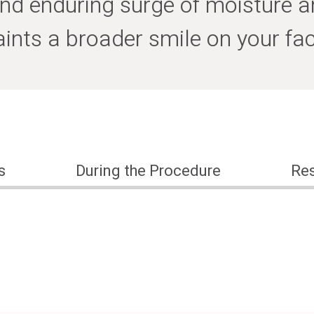
nd enduring surge of moisture a
aints a broader smile on your fac
s
During the Procedure
Res