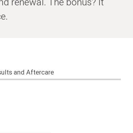
nd renewal. The bonus? It
e.
ults and Aftercare