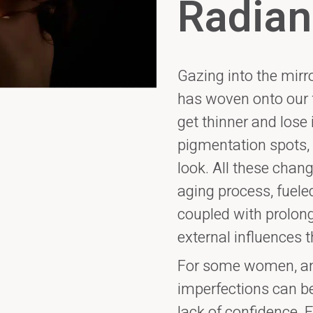
Radian
Gazing into the mirro
has woven onto our f
get thinner and lose 
pigmentation spots,
look. All these chan
aging process, fuele
coupled with prolon
external influences t
For some women, and
imperfections can be
lack of confidence.